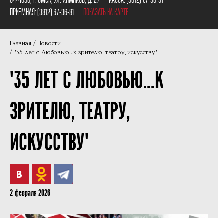
Пушкинская карта
Наши партнеры
ПРИЕМНАЯ:
(3812) 67-36-81
ПОКАЗАТЬ НА КАРТЕ
План сцены
Главная
Новости
Документы
"35 лет с Любовью...к зрителю, театру, искусству"
Фотографии
"35 ЛЕТ С ЛЮБОВЬЮ...К
Учредители
ЗРИТЕЛЮ, ТЕАТРУ,
Нам 30 лет
ИСКУССТВУ"
2 февраля 2026