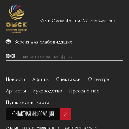
БУК г. Омска «ГДТ им. Л.И. Ермолаевой»
Версия для слабовидящих
ПОИСК
Новости
Афиша
Спектакли
О театре
Артисты
Руководство
Пресса о нас
Вечерний репертуар
История
Пушкинская карта
Для детей
Постановщики
КОНТАКТНАЯ ИНФОРМАЦИЯ
Архив
План зала
6444050, Г. ОМСК, УЛ. ХИМИКОВ, Д. 27
КАССА:
(3812) 67-36-31