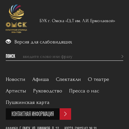
БУК г. Омска «ГДТ им. Л.И. Ермолаевой»
Версия для слабовидящих
ПОИСК
Новости
Афиша
Спектакли
О театре
Артисты
Руководство
Пресса о нас
Вечерний репертуар
История
Пушкинская карта
Для детей
Постановщики
КОНТАКТНАЯ ИНФОРМАЦИЯ
Архив
План зала
6444050, Г. ОМСК, УЛ. ХИМИКОВ, Д. 27
КАССА:
(3812) 67-36-31