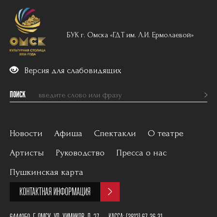
БУК г. Омска «ГДТ им. Л.И. Ермолаевой»
Версия для слабовидящих
ПОИСК
Новости
Афиша
Спектакли
О театре
Артисты
Руководство
Пресса о нас
Вечерний репертуар
История
Пушкинская карта
Для детей
Постановщики
КОНТАКТНАЯ ИНФОРМАЦИЯ
Архив
План зала
6444050, Г. ОМСК, УЛ. ХИМИКОВ, Д. 27
КАССА:
(3812) 67-36-31