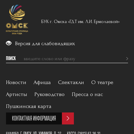
БУК г. Омска «ГДТ им. Л.И. Ермолаевой»
Версия для слабовидящих
ПОИСК
Новости
Афиша
Спектакли
О театре
Артисты
Руководство
Пресса о нас
Вечерний репертуар
История
Пушкинская карта
Для детей
Постановщики
КОНТАКТНАЯ ИНФОРМАЦИЯ
Архив
План зала
6444050, Г. ОМСК, УЛ. ХИМИКОВ, Д. 27
КАССА:
(3812) 67-36-31