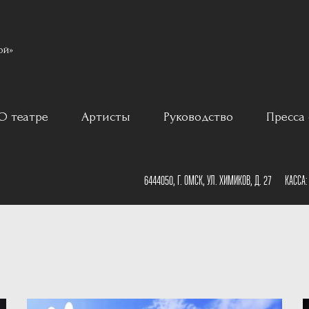
ой»
О театре
Артисты
Руководство
Пресса 
ар
История
6444050, Г. ОМСК, УЛ. ХИМИКОВ, Д. 27
КАССА
Постановщики
План зала
Наши партнеры
План сцены
Документы