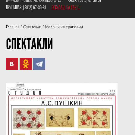
Пушкинская карта
Наши партнеры
ПРИЕМНАЯ:
(3812) 67-36-81
ПОКАЗАТЬ НА КАРТЕ
План сцены
Главная
Спектакли
Маленькие трагедии
Документы
СПЕКТАКЛИ
Фотографии
Учредители
Нам 30 лет