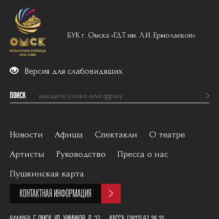
БУК г. Омска «ГДТ им. Л.И. Ермолаевой»
Версия для слабовидящих
ПОИСК
Новости
Афиша
Спектакли
О театре
Артисты
Руководство
Пресса о нас
Вечерний репертуар
История
Пушкинская карта
Для детей
Постановщики
КОНТАКТНАЯ ИНФОРМАЦИЯ
Архив
План зала
6444050, Г. ОМСК, УЛ. ХИМИКОВ, Д. 27
КАССА:
(3812) 67-36-31