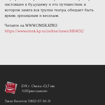
настоящее к будущему и это путешествие, в
котором занята вся труппа театра, обещает быть
ярким, зрелищным и веселым.
Читайте на WWW.OMSK.KP.RU:
https://www.omsk.kp.ru/online/news/6814132/
БУК г. Омска «ГДТ им.
Л.И.Ермолаевой»
Заказ билетов (3812) 67-36-31