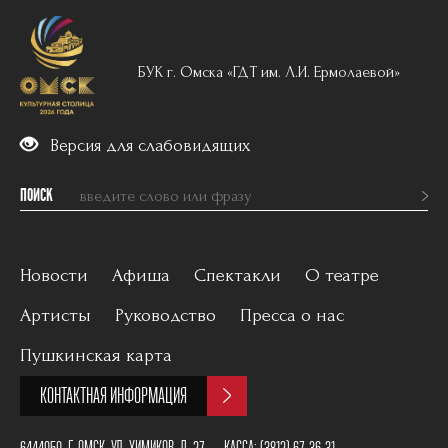
БУК г. Омска «ГДТ им. Л.И. Ермолаевой»
Версия для слабовидящих
ПОИСК
Новости
Афиша
Спектакли
О театре
Артисты
Руководство
Пресса о нас
Вечерний репертуар
История
Пушкинская карта
Для детей
Постановщики
КОНТАКТНАЯ ИНФОРМАЦИЯ
Архив
План зала
6444050, Г. ОМСК, УЛ. ХИМИКОВ, Д. 27
КАССА:
(3812) 67-36-31