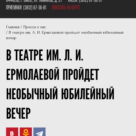
Пушкинская карта
Наши партнеры
ПРИЕМНАЯ:
(3812) 67-36-81
ПОКАЗАТЬ НА КАРТЕ
План сцены
Главная
Пресса о нас
Документы
В театре им. Л. И. Ермолаевой пройдет необычный юбилейный
вечер
Фотографии
В ТЕАТРЕ ИМ. Л. И.
Учредители
Нам 30 лет
ЕРМОЛАЕВОЙ ПРОЙДЕТ
НЕОБЫЧНЫЙ ЮБИЛЕЙНЫЙ
ВЕЧЕР