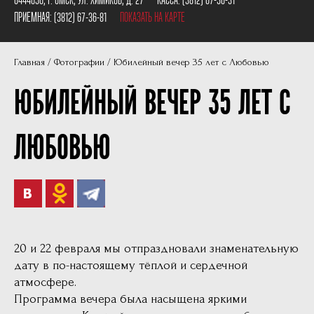
Пушкинская карта
Наши партнеры
ПРИЕМНАЯ:
(3812) 67-36-81
ПОКАЗАТЬ НА КАРТЕ
План сцены
Главная
Фотографии
Юбилейный вечер 35 лет с Любовью
Документы
ЮБИЛЕЙНЫЙ ВЕЧЕР 35 ЛЕТ С
Фотографии
Учредители
ЛЮБОВЬЮ
Нам 30 лет
20 и 22 февраля мы отпраздновали знаменательную
дату в по-настоящему тёплой и сердечной
атмосфере.
Программа вечера была насыщена яркими