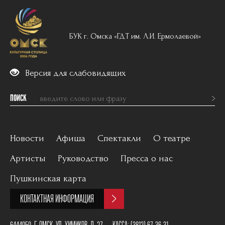
БУК г. Омска «ГДТ им. Л.И. Ермолаевой»
Версия для слабовидящих
ПОИСК
Новости
Афиша
Спектакли
О театре
Артисты
Руководство
Пресса о нас
Вечерний репертуар
История
Пушкинская карта
Для детей
Постановщики
КОНТАКТНАЯ ИНФОРМАЦИЯ
Архив
План зала
6444050, Г. ОМСК, УЛ. ХИМИКОВ, Д. 27
КАССА:
(3812) 67-36-31