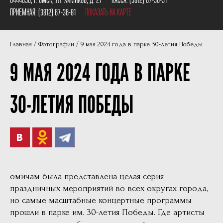
Пушкинская карта
Наши партнеры
ПРИЕМНАЯ:
(3812) 67-36-81
ПОКАЗАТЬ НА КАРТЕ
План сцены
Главная
Фотографии
9 мая 2024 года в парке 30-летия Победы
Документы
9 МАЯ 2024 ГОДА В ПАРКЕ
Фотографии
Учредители
30-ЛЕТИЯ ПОБЕДЫ
Нам 30 лет
омичам была представлена целая серия
праздничных мероприятий во всех округах города,
но самые масштабные концертные программы
прошли в парке им. 30-летия Победы. Где артисты