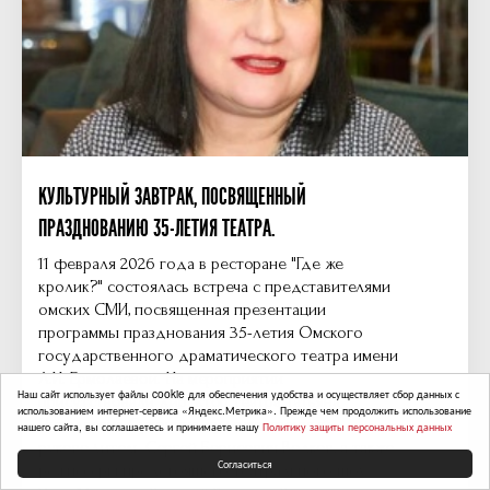
КУЛЬТУРНЫЙ ЗАВТРАК, ПОСВЯЩЕННЫЙ
ПРАЗДНОВАНИЮ 35-ЛЕТИЯ ТЕАТРА.
11 февраля 2026 года в ресторане "Где же
кролик?" состоялась встреча с представителями
омских СМИ, посвященная презентации
программы празднования 35-летия Омского
государственного драматического театра имени
Л.И. Ермолаевой. На мероприятии
Наш сайт использует файлы cookie для обеспечения удобства и осуществляет сбор данных с
присутствовали директор театра Татьяна
использованием интернет-сервиса «Яндекс.Метрика». Прежде чем продолжить использование
Николаевна Сухонина, художественный
нашего сайта, вы соглашаетесь и принимаете нашу
Политику защиты персональных данных
руководитель Сергей Борисович Волков, а также
Согласиться
режиссеры предстоящего театрального шоу