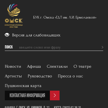
БУК г. Омска «ГДТ им. Л.И. Ермолаевой»
Версия для слабовидящих
ПОИСК
Новости
Афиша
Спектакли
О театре
Артисты
Руководство
Пресса о нас
Вечерний репертуар
История
Пушкинская карта
Для детей
Постановщики
КОНТАКТНАЯ ИНФОРМАЦИЯ
Архив
План зала
6444050, Г. ОМСК, УЛ. ХИМИКОВ, Д. 27
КАССА:
(3812) 67-36-31