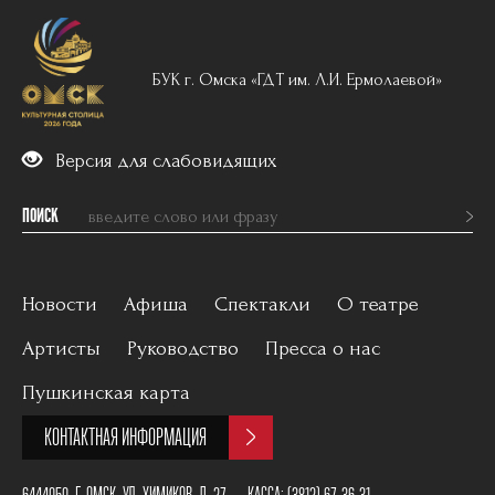
БУК г. Омска «ГДТ им. Л.И. Ермолаевой»
Версия для слабовидящих
ПОИСК
Новости
Афиша
Спектакли
О театре
Артисты
Руководство
Пресса о нас
Вечерний репертуар
История
Пушкинская карта
Для детей
Постановщики
КОНТАКТНАЯ ИНФОРМАЦИЯ
Архив
План зала
6444050, Г. ОМСК, УЛ. ХИМИКОВ, Д. 27
КАССА:
(3812) 67-36-31