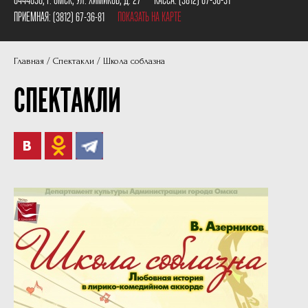
Пушкинская карта
Наши партнеры
ПРИЕМНАЯ:
(3812) 67-36-81
ПОКАЗАТЬ НА КАРТЕ
План сцены
Главная
Спектакли
Школа соблазна
Документы
СПЕКТАКЛИ
Фотографии
Учредители
Нам 30 лет