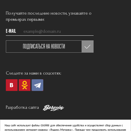
Получайте последние новости, узнавайте о
премьерах первыми:
E-MAIL
ПОДПИСАТЬСЯ НА НОВОСТИ
Следите за нами в соцсетях:
Разработка сайта
Политика в отношении обработки персональных данных
Наш сайт использует файлы cookie для обеспечения удобства и осуществляет сбор данных с
Согласие на обработку персональных данных
использованием интернет-сервиса «Яндекс.Метрика». Прежде чем продолжить использование