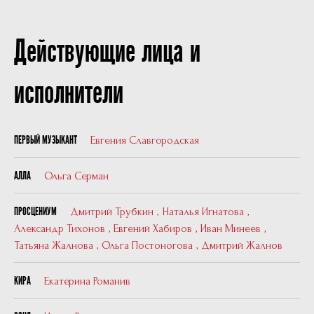
Действующие лица и
исполнители
Евгения Славгородская
ПЕРВЫЙ МУЗЫКАНТ
Ольга Серман
АЛЛА
Дмитрий Трубкин
,
Наталья Игнатова
,
ПРОСЦЕНИУМ
Александр Тихонов
,
Евгений Хабиров
,
Иван Минеев
,
Татьяна Жалнова
,
Ольга Постоногова
,
Дмитрий Жалнов
Екатерина Романив
КИРА