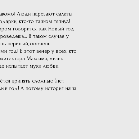
накомо! Люди нарезают салаты,
дарки, кто-то тайком тяпнул!
ром говорится: как Новый год
роведёшь... В таком случае у
нь нервный, ооочень
 год! В этот вечер у всех, кто
хитектора Максима, жизнь
це испытает муки любви,
ётся принять сложные (нет -
вый год! А потому история наша