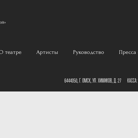
ой»
О театре
Артисты
Руководство
Пресса 
ар
История
6444050, Г. ОМСК, УЛ. ХИМИКОВ, Д. 27
КАССА
Постановщики
План зала
Наши партнеры
План сцены
Документы