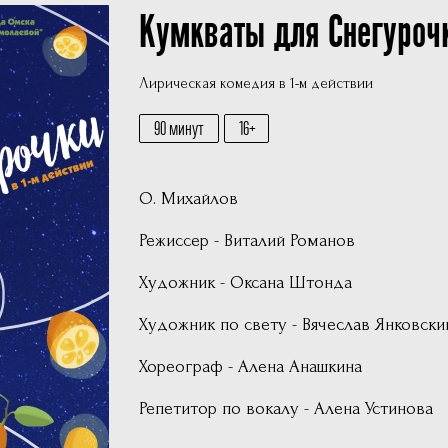
Кумкваты для Снегуроч
Фотографии
Учредители
Лирическая комедия в 1-м действии
Нам 30 лет
90 минут
16
О. Михайлов
Режиссер - Виталий Романов
Художник - Оксана Штонда
Художник по свету - Вячеслав Янковски
Хореограф - Алена Анашкина
Репетитор по вокалу - Алена Устинова