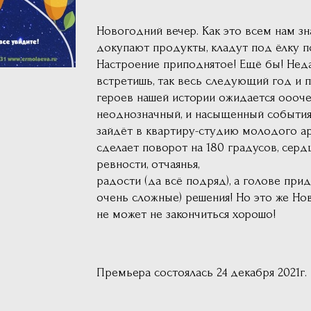
Новогодний вечер. Как это всем нам з
докупают продукты, кладут под ёлку по
Настроение приподнятое! Ещё бы! Неда
встретишь, так весь следующий год и п
героев нашей истории ожидается оооче
неоднозначный, и насыщенный событиями
зайдёт в квартиру-студию молодого ар
сделает поворот на 180 градусов, серд
ревности, отчаянья,
радости (да всё подряд), а голове прид
очень сложные) решения! Но это же Но
не может не закончиться хорошо!
Премьера состоялась 24 декабря 2021г.