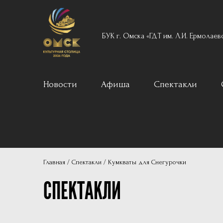
БУК г. Омска «ГДТ им. Л.И. Ермолаев
Новости
Афиша
Спектакли
Вечерний реперту
Для детей
Архив
Главная
Спектакли
Кумкваты для Снегурочки
Пушкинская карта
СПЕКТАКЛИ