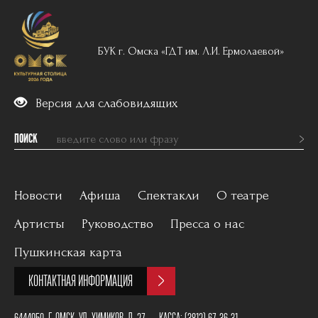
БУК г. Омска «ГДТ им. Л.И. Ермолаевой»
Версия для слабовидящих
ПОИСК
Новости
Афиша
Спектакли
О театре
Артисты
Руководство
Пресса о нас
Вечерний репертуар
История
Пушкинская карта
Для детей
Постановщики
КОНТАКТНАЯ ИНФОРМАЦИЯ
Архив
План зала
6444050, Г. ОМСК, УЛ. ХИМИКОВ, Д. 27
КАССА:
(3812) 67-36-31