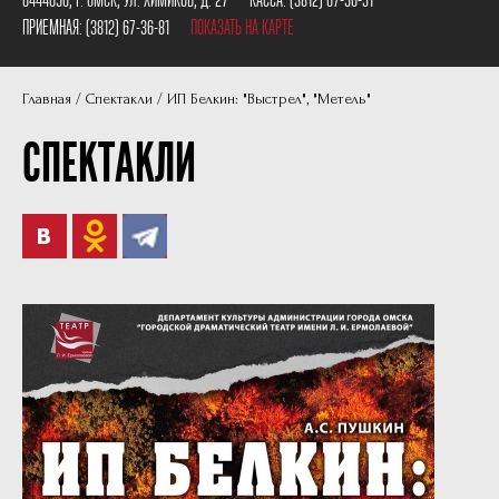
Пушкинская карта
Наши партнеры
ПРИЕМНАЯ:
(3812) 67-36-81
ПОКАЗАТЬ НА КАРТЕ
План сцены
Главная
Спектакли
ИП Белкин: "Выстрел", "Метель"
Документы
СПЕКТАКЛИ
Фотографии
Учредители
Нам 30 лет