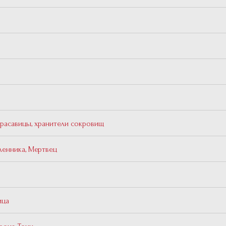
красавицы, хранители сокровищ
ленника, Мертвец
ица