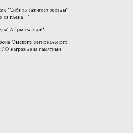
как: "Сибирь зажигает звезды",
 из плена …"
дия" Л.Ермолаевой".
сезона Омского регионального
й РФ награждена памятный