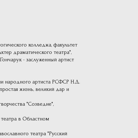
огического колледжа, факультет
Актер драматического театра",
Гончарук - заслуженный артист
ни народного артиста РСФСР Н.Д.
простая жизнь, великий дар и
творчества "Созведие",
о театра в Областном
авославного театра "Русский