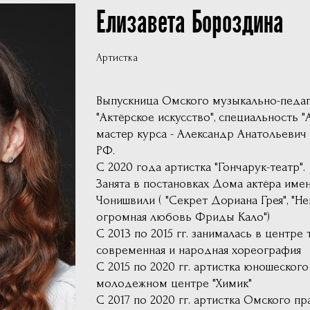
Елизавета Бороздина
Фотографии
Учредители
Артистка
Нам 30 лет
Выпускница Омского музыкально-педаг
"Актёрское искусство", специальность "
мастер курса - Александр Анатольевич 
РФ.
С 2020 года артистка "Гончарук-театр".
Занята в постановках Дома актёра име
Чонишвили ( "Секрет Дориана Грея", "Не
огромная любовь Фриды Кало")
С 2013 по 2015 гг. занималась в центре 
современная и народная хореография
С 2015 по 2020 гг. артистка юношеског
молодежном центре "Химик"
С 2017 по 2020 гг. артистка Омского пр