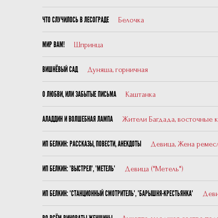
Белочка
ЧТО СЛУЧИЛОСЬ В ЛЕСОГРАДЕ
Шпринца
МИР ВАМ!
Дуняша, горничная
ВИШНЁВЫЙ САД
Каштанка
О ЛЮБВИ, ИЛИ ЗАБЫТЫЕ ПИСЬМА
Жители Багдада, восточные 
АЛАДДИН И ВОЛШЕБНАЯ ЛАМПА
Девица, Жена ремес
ИП БЕЛКИН: РАССКАЗЫ, ПОВЕСТИ, АНЕКДОТЫ
Девица ("Метель")
ИП БЕЛКИН: "ВЫСТРЕЛ", "МЕТЕЛЬ"
Дев
ИП БЕЛКИН: "СТАНЦИОННЫЙ СМОТРИТЕЛЬ", "БАРЫШНЯ-КРЕСТЬЯНКА"