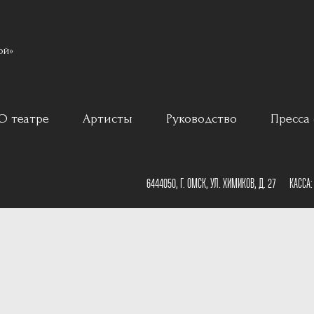
ой»
О театре
Артисты
Руководство
Пресса 
ар
История
6444050, Г. ОМСК, УЛ. ХИМИКОВ, Д. 27
КАССА
Постановщики
План зала
Наши партнеры
План сцены
Документы