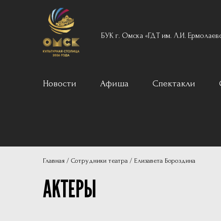
БУК г. Омска «ГДТ им. Л.И. Ермолаев
Новости
Афиша
Спектакли
Вечерний реперту
Для детей
Архив
Главная
Сотрудники театра
Елизавета Бороздина
Пушкинская карта
АКТЕРЫ