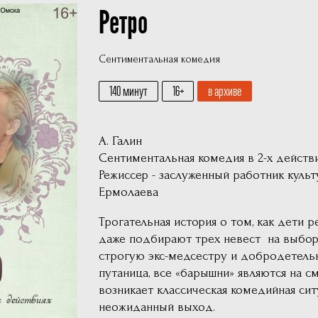
Ретро
Фотографии
Учредители
Сентиментальная комедия
Нам 30 лет
140 минут
16
в архиве
А. Галин
Сентиментальная комедия в 2-х действ
Режиссер - заслуженный работник кул
Ермолаева
Трогательная история о том, как дети 
даже подбирают трех невест на выбор
строгую экс-медсестру и добродетель
путаница, все «барышни» являются на 
возникает классическая комедийная сит
неожиданный выход.