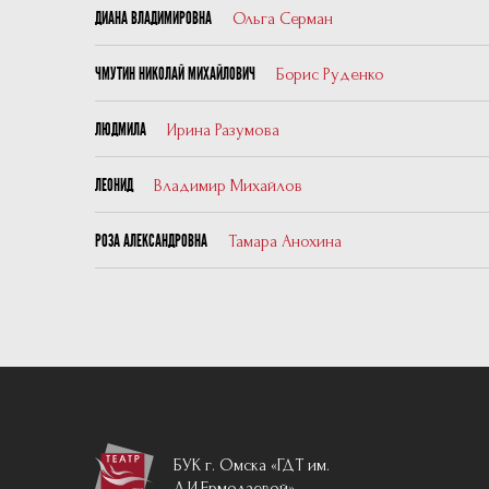
Ольга Серман
ДИАНА ВЛАДИМИРОВНА
Борис Руденко
ЧМУТИН НИКОЛАЙ МИХАЙЛОВИЧ
Ирина Разумова
ЛЮДМИЛА
Владимир Михайлов
ЛЕОНИД
Тамара Анохина
РОЗА АЛЕКСАНДРОВНА
БУК г. Омска «ГДТ им.
Л.И.Ермолаевой»