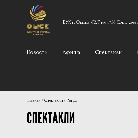
БУК г. Омска «ГДТ им. Л.И. Ермолаев
Новости
Афиша
Спектакли
Вечерний реперту
Для детей
Архив
Главная
Спектакли
Ретро
Пушкинская карта
СПЕКТАКЛИ