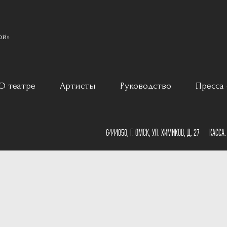
ой»
О театре
Артисты
Руководство
Пресса 
ар
История
6444050, Г. ОМСК, УЛ. ХИМИКОВ, Д. 27
КАССА
Постановщики
План зала
Наши партнеры
План сцены
Документы