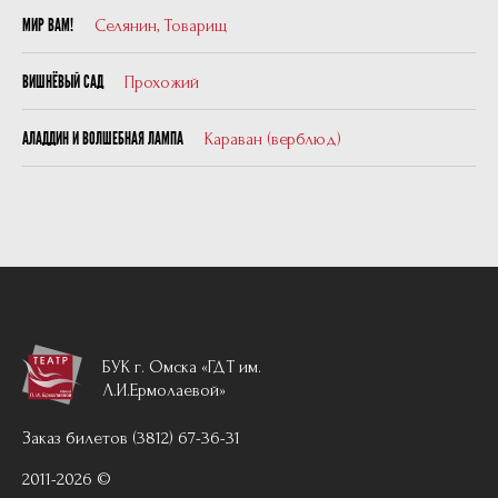
Селянин, Товарищ
МИР ВАМ!
Прохожий
ВИШНЁВЫЙ САД
Караван (верблюд)
АЛАДДИН И ВОЛШЕБНАЯ ЛАМПА
БУК г. Омска «ГДТ им.
Л.И.Ермолаевой»
Заказ билетов (3812) 67-36-31
2011-2026 ©