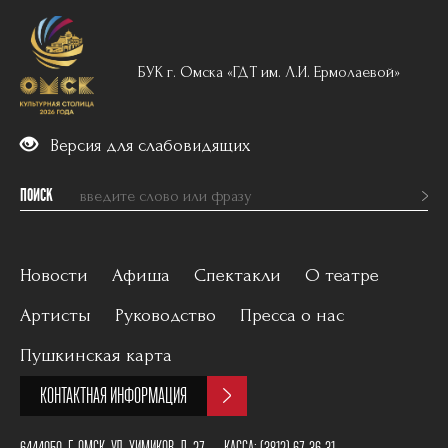
БУК г. Омска «ГДТ им. Л.И. Ермолаевой»
Версия для слабовидящих
ПОИСК
Новости
Афиша
Спектакли
О театре
Артисты
Руководство
Пресса о нас
Вечерний репертуар
История
Пушкинская карта
Для детей
Постановщики
КОНТАКТНАЯ ИНФОРМАЦИЯ
Архив
План зала
6444050, Г. ОМСК, УЛ. ХИМИКОВ, Д. 27
КАССА:
(3812) 67-36-31