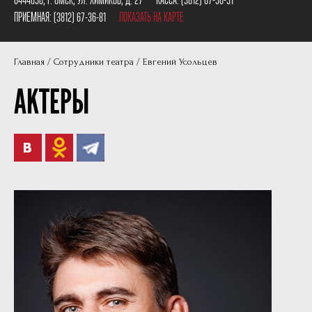
Пушкинская карта
Наши партнеры
ПРИЕМНАЯ:
(3812) 67-36-81
ПОКАЗАТЬ НА КАРТЕ
План сцены
Главная
Сотрудники театра
Евгений Усольцев
Документы
АКТЕРЫ
Фотографии
Учредители
Нам 30 лет