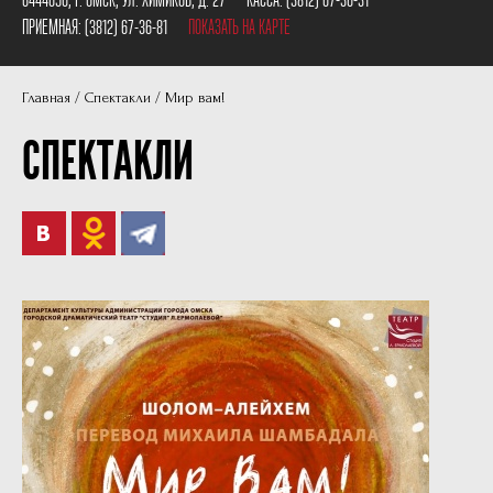
Пушкинская карта
Наши партнеры
ПРИЕМНАЯ:
(3812) 67-36-81
ПОКАЗАТЬ НА КАРТЕ
План сцены
Главная
Спектакли
Мир вам!
Документы
СПЕКТАКЛИ
Фотографии
Учредители
Нам 30 лет