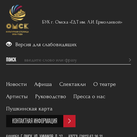
БУК г. Омска «ГДТ им. Л.И. Ермолаевой»
Версия для слабовидящих
ПОИСК
Новости
Афиша
Спектакли
О театре
Артисты
Руководство
Пресса о нас
Вечерний репертуар
История
Пушкинская карта
Для детей
Постановщики
КОНТАКТНАЯ ИНФОРМАЦИЯ
Архив
План зала
6444050, Г. ОМСК, УЛ. ХИМИКОВ, Д. 27
КАССА:
(3812) 67-36-31