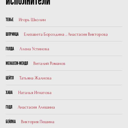
исполнители
Игорь Школин
ТЕВЬЕ
Елизавета Бороздина
,
Анастасия Викторова
ШПРИНЦА
Алена Устинова
ГОЛДА
Виталий Романов
МЕНАХЕМ-МЕНДЛ
Татьяна Жалнова
ЦЕЙТЛ
Наталья Игнатова
ХАВА
Анастасия Алешина
ГОДЛ
Виктория Пешина
БЕЙЛКА