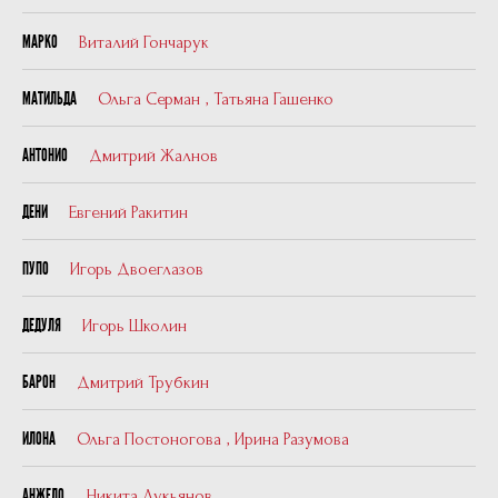
Виталий Гончарук
МАРКО
Ольга Серман
,
Татьяна Гашенко
МАТИЛЬДА
Дмитрий Жалнов
АНТОНИО
Евгений Ракитин
ДЕНИ
Игорь Двоеглазов
ПУПО
Игорь Школин
ДЕДУЛЯ
Дмитрий Трубкин
БАРОН
Ольга Постоногова
,
Ирина Разумова
ИЛОНА
Никита Лукьянов
АНЖЕЛО