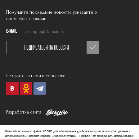
Получайте последние новости, узнавайте о
премьерах первыми:
E-MAIL
ПОДПИСАТЬСЯ НА НОВОСТИ
Следите за нами в соцсетях:
Разработка сайта
Политика в отношении обработки персональных данных
Наш сайт использует файлы cookie для обеспечения удобства и осуществляет сбор данных с
Согласие на обработку персональных данных
использованием интернет-сервиса «Яндекс.Метрика». Прежде чем продолжить использование