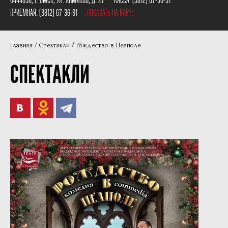
Пушкинская карта
Наши партнеры
ПРИЕМНАЯ:
(3812) 67-36-81
ПОКАЗАТЬ НА КАРТЕ
План сцены
Главная
Спектакли
Рождество в Неаполе
Документы
СПЕКТАКЛИ
Фотографии
Учредители
Нам 30 лет