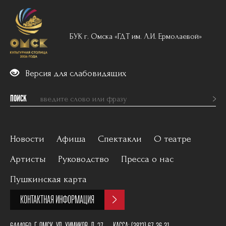
БУК г. Омска «ГДТ им. Л.И. Ермолаевой»
Версия для слабовидящих
ПОИСК
Новости
Афиша
Спектакли
О театре
Артисты
Руководство
Пресса о нас
Вечерний репертуар
История
Пушкинская карта
Для детей
Постановщики
КОНТАКТНАЯ ИНФОРМАЦИЯ
Архив
План зала
6444050, Г. ОМСК, УЛ. ХИМИКОВ, Д. 27
КАССА:
(3812) 67-36-31